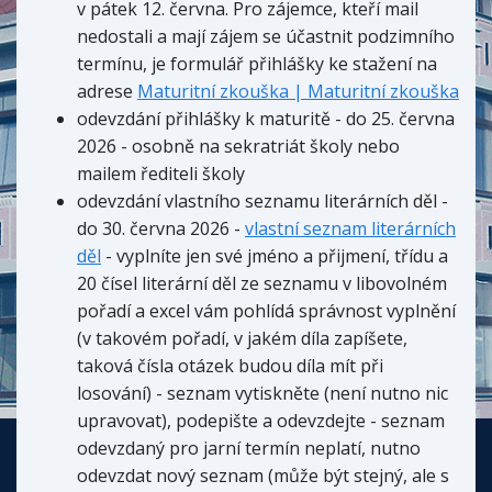
v pátek 12. června. Pro zájemce, kteří mail
nedostali a mají zájem se účastnit podzimního
termínu, je formulář přihlášky ke stažení na
adrese
Maturitní zkouška | Maturitní zkouška
odevzdání přihlášky k maturitě
- do 25. června
2026
- osobně na sekratriát školy nebo
mailem řediteli školy
odevzdání vlastního seznamu literárních děl -
do 30. června 2026 -
vlastní seznam literárních
děl
- vyplníte jen své jméno a přijmení, třídu a
20 čísel literární děl ze seznamu v libovolném
pořadí a excel vám pohlídá správnost vyplnění
(v takovém pořadí, v jakém díla zapíšete,
taková čísla otázek budou díla mít při
losování) - seznam vytiskněte (není nutno nic
upravovat), podepište a odevzdejte - seznam
odevzdaný pro jarní termín neplatí, nutno
odevzdat nový seznam (může být stejný, ale s