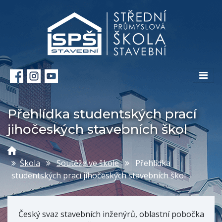
Přehlídka studentských prací
jihočeských stavebních škol
Škola
Soutěže ve škole
Přehlídka
studentských prací jihočeských stavebních škol
Český svaz stavebních inženýrů, oblastní pobočka