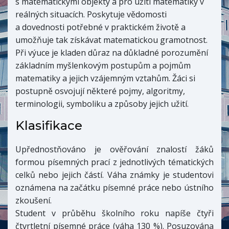
s matematickými objekty a pro užití matematiky v
reálných situacích. Poskytuje vědomosti
a dovednosti potřebné v praktickém životě a
umožňuje tak získávat matematickou gramotnost.
Při výuce je kladen důraz na důkladné porozumění
základním myšlenkovým postupům a pojmům
matematiky a jejich vzájemným vztahům. Žáci si
postupně osvojují některé pojmy, algoritmy,
terminologii, symboliku a způsoby jejich užití.
Klasifikace
Upřednostňováno je ověřování znalostí žáků
formou písemných prací z jednotlivých tématických
celků nebo jejich částí. Váha známky je studentovi
oznámena na začátku písemné práce nebo ústního
zkoušení.
Student v průběhu školního roku napíše čtyři
čtvrtletní písemné práce (váha 130 %). Posuzována