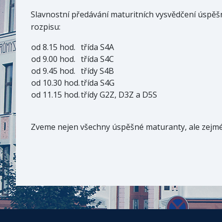
Slavnostní předávání maturitních vysvědčení úspěš
rozpisu:
od 8.15 hod.
třída S4A
od 9.00 hod.
třída S4C
od 9.45 hod.
třídy S4B
od 10.30 hod.
třída S4G
od 11.15 hod.
třídy G2Z, D3Z a D5S
Zveme nejen všechny úspěšné maturanty, ale zejména