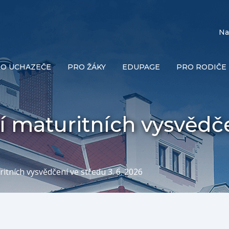
Na
O UCHAZEČE
PRO ŽÁKY
EDUPAGE
PRO RODIČE
í maturitních vysvědč
tních vysvědčení ve středu 3. 6. 2026